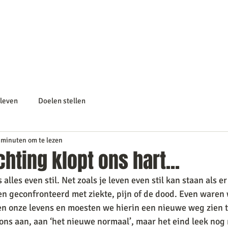
a
Home
Advies op maat
Coaching
leven
Doelen stellen
 minuten om te lezen
hting klopt ons hart...
lles even stil. Net zoals je leven even stil kan staan als er 
n geconfronteerd met ziekte, pijn of de dood. Even waren w
en onze levens en moesten we hierin een nieuwe weg zien t
s aan, aan ‘het nieuwe normaal’, maar het eind leek nog ni