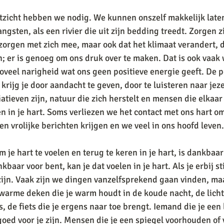
itzicht hebben we nodig. We kunnen onszelf makkelijk late
gsten, als een rivier die uit zijn bedding treedt. Zorgen zi
zorgen met zich mee, maar ook dat het klimaat verandert, 
n; er is genoeg om ons druk over te maken. Dat is ook vaak 
oveel narigheid wat ons geen positieve energie geeft. De p
krijg je door aandacht te geven, door te luisteren naar jeze
iatieven zijn, natuur die zich herstelt en mensen die elkaar
n in je hart. Soms verliezen we het contact met ons hart om
n vrolijke berichten krijgen en we veel in ons hoofd leven.
je hart te voelen en terug te keren in je hart, is dankbaar
baar voor bent, kan je dat voelen in je hart. Als je erbij stil
ijn. Vaak zijn we dingen vanzelfsprekend gaan vinden, maar
arme deken die je warm houdt in de koude nacht, de lichtj
, de fiets die je ergens naar toe brengt. Iemand die je een 
oed voor je zijn. Mensen die je een spiegel voorhouden of v