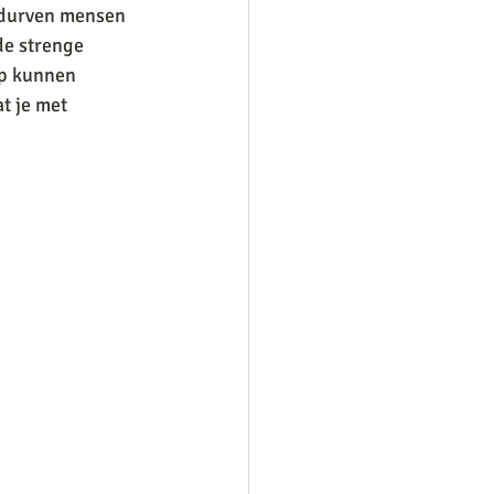
g durven mensen 
de strenge 
op kunnen 
t je met 