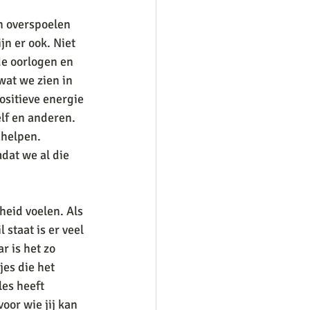
n overspoelen 
jn er ook. Niet 
de oorlogen en 
wat we zien in 
ositieve energie 
lf en anderen. 
 helpen.  
dat we al die 
 
heid voelen. Als 
 staat is er veel 
 is het zo 
es die het 
les heeft 
oor wie jij kan 