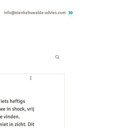
info@nienkebuwalda-advies.com
Mindfulness
Nienke
Blog
Contact
iets heftigs 
e in shock, vrij 
e vinden. 
et in zicht. Dit 