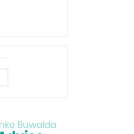
n niet alles
nke Buwalda