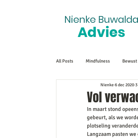
Nienke Buwald
Advies
All Posts
Mindfulness
Bewust 
Nienke
6 dec 2020
3
Vol verwac
In maart stond opeens a
gebeurt, als we worde
plotseling veranderd
Langzaam pasten we on