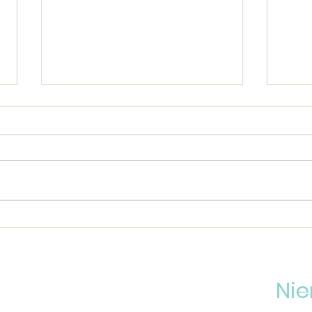
Je ka
Ik ben gelukkig als...
Nie