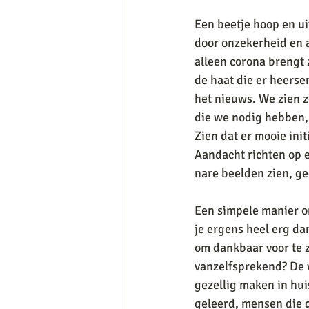
Een beetje hoop en u
door onzekerheid en an
alleen corona brengt 
de haat die er heerse
het nieuws. We zien z
die we nodig hebben, 
Zien dat er mooie init
Aandacht richten op e
nare beelden zien, gee
Een simpele manier om 
je ergens heel erg dank
om dankbaar voor te z
vanzelfsprekend? De w
gezellig maken in huis
geleerd, mensen die g