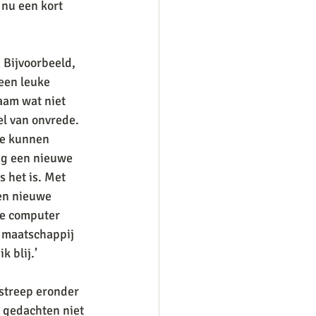
 nu een kort 
 Bijvoorbeeld, 
een leuke 
haam wat niet 
el van onvrede. 
We kunnen 
ag een nieuwe 
s het is. Met 
een nieuwe 
we computer 
n maatschappij 
 blij.’ 
 streep eronder 
e gedachten niet 