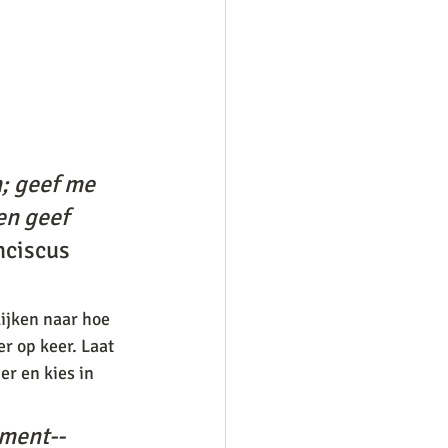
; geef me 
en geef 
nciscus 
ijken naar hoe 
er op keer. Laat 
r en kies in 
oment--