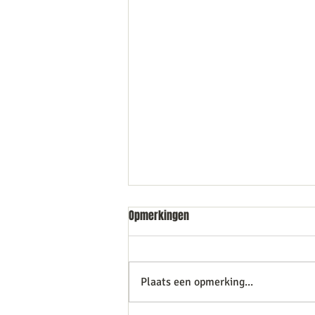
Opmerkingen
Plaats een opmerking...
Het is hier een hotel