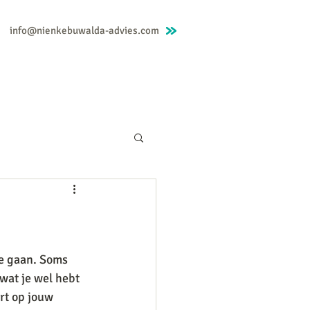
info@nienkebuwalda-advies.com
Mindfulness
Nienke
Blog
Contact
te gaan. Soms 
 wat je wel hebt 
rt op jouw 