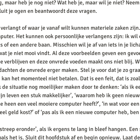
g, maar heb je nog niet? Wat heb je, maar wil je niet? Neem
luit je ogen en beantwoordt deze vragen. 
verlangt of waar je vanaf wilt kunnen materiele zaken zijn.
puter. Het kunnen ook persoonlijke verlangens zijn: ik wil 
s of een andere baan. Misschien wil je af van iets in je lic
wat je niet mooi vindt. Al deze voorbeelden geven een gevo
de verblijven en deze onvrede voeden maakt ons niet blij. 
achten de onvrede erger maken. Stel je voor dat je zo gra
kan het momenteel niet betalen. Dat is een feit, dat is zoal
 de situatie nog moeilijker maken door te denken: ‘als ik 
jn leven een stuk makkelijker’, ‘waarom heb ik geen nieu
e heen een veel mooiere computer heeft?’, ‘in wat voor ee
eel geld kost?’ of ‘pas als ik een nieuwe computer heb, ben ik
 ‘streep eronder’, als ik ergens te lang in bleef hangen. Een
als het is. Sluit dit hoofdstuk af en begin opnieuw. Laat d