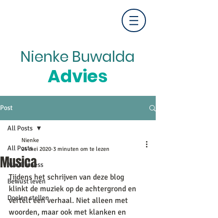
Nienke Buwalda
Advies
Post
All Posts
Nienke
All Posts
24 mei 2020
3 minuten om te lezen
Musica
Mindfulness
Tijdens het schrijven van deze blog 
Bewust leven
klinkt de muziek op de achtergrond en 
Doelen stellen
vertelt een verhaal. Niet alleen met 
woorden, maar ook met klanken en 