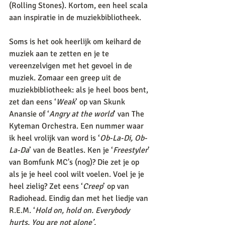
(Rolling Stones). Kortom, een heel scala 
aan inspiratie in de muziekbibliotheek. 
Soms is het ook heerlijk om keihard de 
muziek aan te zetten en je te 
vereenzelvigen met het gevoel in de 
muziek. Zomaar een greep uit de 
muziekbibliotheek: als je heel boos bent, 
zet dan eens ‘
Weak
’ op van Skunk 
Anansie of ‘
Angry at the world
’ van The 
Kyteman Orchestra. Een nummer waar 
ik heel vrolijk van word is ‘
Ob-La-Di, Ob-
La-Da
’ van de Beatles. Ken je ‘
Freestyler
’ 
van Bomfunk MC's (nog)? Die zet je op 
als je je heel cool wilt voelen. Voel je je 
heel zielig? Zet eens ‘
Creep
’ op van 
Radiohead. Eindig dan met het liedje van 
R.E.M. ‘
Hold on, hold on. Everybody 
hurts. You are not alone’. 