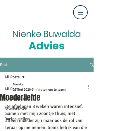
Nienke Buwalda
Advies
Post
All Posts
Nienke
All Posts
10 mei 2020
3 minuten om te lezen
Moederliefde
Mindfulness
De afgelopen 8 weken waren intensief. 
Bewust leven
Samen met mijn zoontje thuis, niet 
Doelen stellen
alleen moeder zijn maar ook de rol van 
leraar op me nemen. Soms heb ik van die 