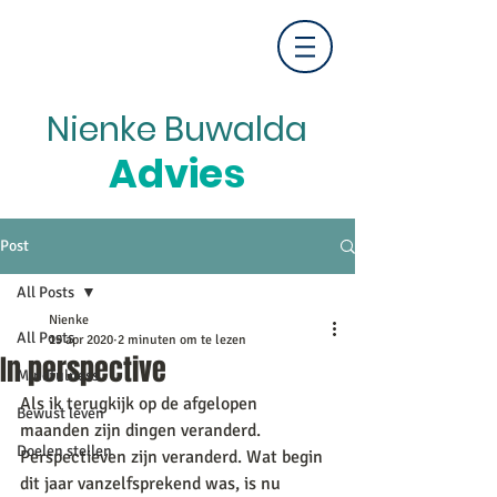
Nienke Buwalda
Advies
Post
All Posts
Nienke
All Posts
19 apr 2020
2 minuten om te lezen
In perspective
Mindfulness
Als ik terugkijk op de afgelopen 
Bewust leven
maanden zijn dingen veranderd. 
Doelen stellen
Perspectieven zijn veranderd. Wat begin 
dit jaar vanzelfsprekend was, is nu 