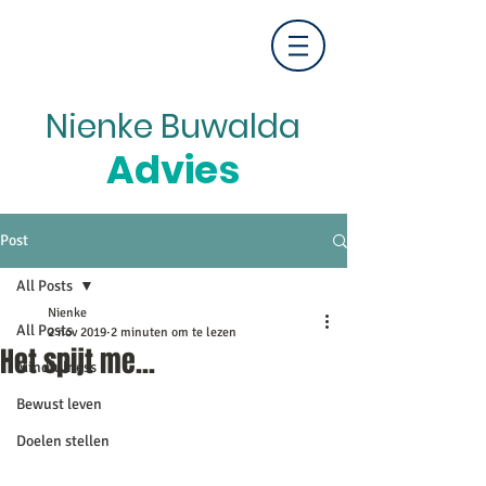
Nienke Buwalda
Advies
Post
All Posts
Nienke
All Posts
2 nov 2019
2 minuten om te lezen
Het spijt me...
Mindfulness
Bewust leven
Doelen stellen