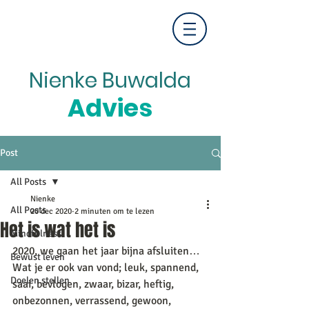
Nienke Buwalda
Advies
Post
All Posts
Nienke
All Posts
20 dec 2020
2 minuten om te lezen
Het is wat het is
Mindfulness
2020, we gaan het jaar bijna afsluiten… 
Bewust leven
Wat je er ook van vond; leuk, spannend, 
Doelen stellen
saai, bevlogen, zwaar, bizar, heftig, 
onbezonnen, verrassend, gewoon, 