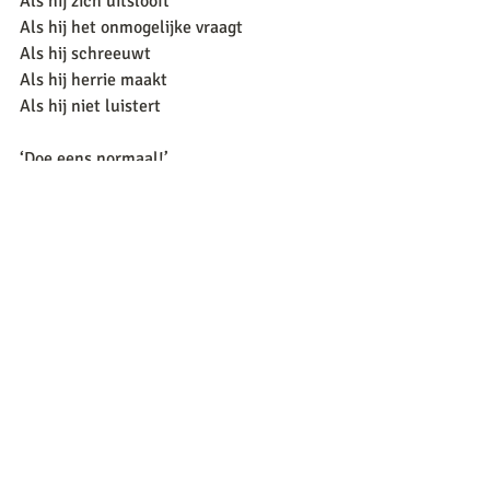
Als hij zich uitslooft
Als hij het onmogelijke vraagt
Als hij schreeuwt
Als hij herrie maakt
Als hij niet luistert
‘Doe eens normaal!’
Waarop hij vraagt:
‘Mama, wat is dat dan, normaal?’
Weekopdracht
Wat is normaal? Hoe vaak gebruik je dit 
woord? In welke context? Hoe gebruiken 
anderen het woord ‘normaal’? 