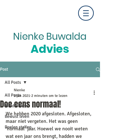
Nienke Buwalda
Advies
Post
All Posts
Nienke
All Posts
3 jan 2021
2 minuten om te lezen
Doe eens normaal!
Mindfulness
We hebben 2020 afgesloten. Afgesloten, 
Bewust leven
maar niet vergeten. Het was geen 
Doelen stellen
‘normaal’ jaar. Hoewel we nooit weten 
wat een jaar ons brengt, hadden we 