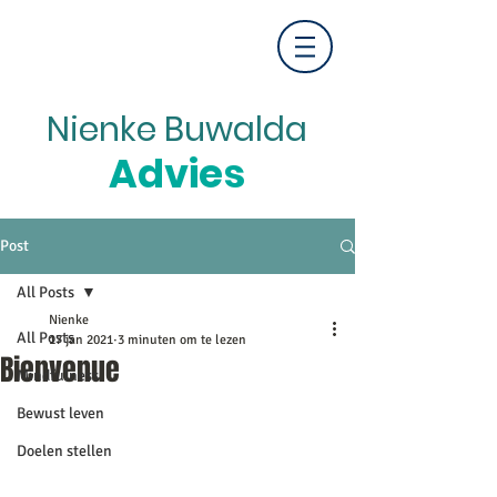
Nienke Buwalda
Advies
Post
All Posts
Nienke
All Posts
17 jan 2021
3 minuten om te lezen
Bienvenue
Mindfulness
Bewust leven
Doelen stellen