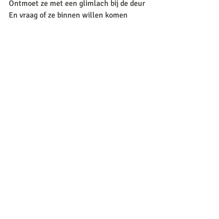
Ontmoet ze met een glimlach bij de deur
En vraag of ze binnen willen komen
Wees dankbaar voor wie er komt
Want ieder van hen is gestuurd
Als een gids uit het onbekende
- Rumi - 
Weekopdracht
Maak de balans op en breng jouw 
innerlijk huis in kaart. Hoe ziet het huis 
eruit van de buitenkant en van de 
binnenkant? Zijn er nog plekken die 
extra aandacht nodig hebben? 
https://video.wixstatic.com/video/2859c0_b97
6d11f7da3405a9dab9582bb40281b/720p/mp4/fi
le.mp4